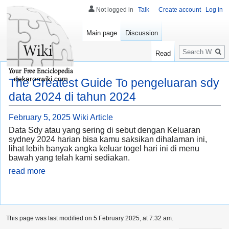
Not logged in
Talk
Create account
Log in
Main page
Discussion
Search
Read
dekaronwiki.com
The Greatest Guide To pengeluaran sdy
data 2024 di tahun 2024
February 5, 2025
Wiki Article
Data Sdy atau yang sering di sebut dengan Keluaran
sydney 2024 harian bisa kamu saksikan dihalaman ini,
lihat lebih banyak angka keluar togel hari ini di menu
bawah yang telah kami sediakan.
read more
This page was last modified on 5 February 2025, at 7:32 am.