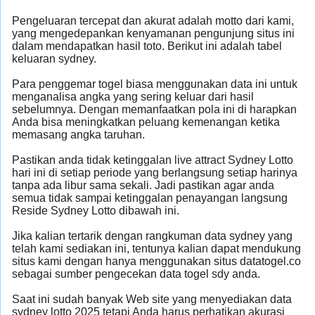
Pengeluaran tercepat dan akurat adalah motto dari kami,
yang mengedepankan kenyamanan pengunjung situs ini
dalam mendapatkan hasil toto. Berikut ini adalah tabel
keluaran sydney.
Para penggemar togel biasa menggunakan data ini untuk
menganalisa angka yang sering keluar dari hasil
sebelumnya. Dengan memanfaatkan pola ini di harapkan
Anda bisa meningkatkan peluang kemenangan ketika
memasang angka taruhan.
Pastikan anda tidak ketinggalan live attract Sydney Lotto
hari ini di setiap periode yang berlangsung setiap harinya
tanpa ada libur sama sekali. Jadi pastikan agar anda
semua tidak sampai ketinggalan penayangan langsung
Reside Sydney Lotto dibawah ini.
Jika kalian tertarik dengan rangkuman data sydney yang
telah kami sediakan ini, tentunya kalian dapat mendukung
situs kami dengan hanya menggunakan situs datatogel.co
sebagai sumber pengecekan data togel sdy anda.
Saat ini sudah banyak Web site yang menyediakan data
sydney lotto 2025 tetapi Anda harus perhatikan akurasi